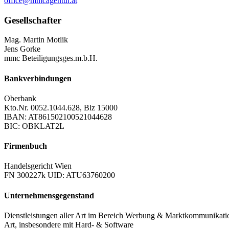
office@mmcagentur.at
Gesellschafter
Mag. Martin Motlik
Jens Gorke
mmc Beteiligungsges.m.b.H.
Bankverbindungen
Oberbank
Kto.Nr. 0052.1044.628, Blz 15000
IBAN: AT861502100521044628
BIC: OBKLAT2L
Firmenbuch
Handelsgericht Wien
FN 300227k UID: ATU63760200
Unternehmensgegenstand
Dienstleistungen aller Art im Bereich Werbung & Marktkommunikatio
Art, insbesondere mit Hard- & Software